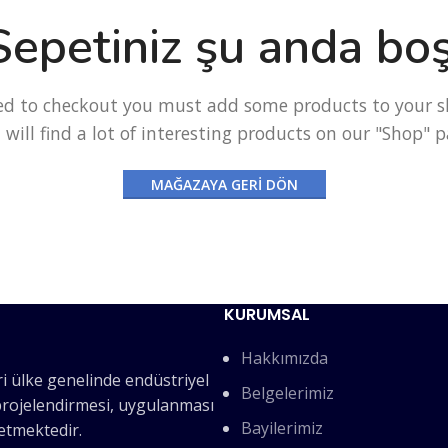
Sepetiniz şu anda boş
ed to checkout you must add some products to your s
 will find a lot of interesting products on our "Shop" p
MAĞAZAYA GERI DÖN
KURUMSAL
Hakkımızda
i ülke genelinde endüstriyel
Belgelerimiz
 projelendirmesi, uygulanması
Bayilerimiz
etmektedir.