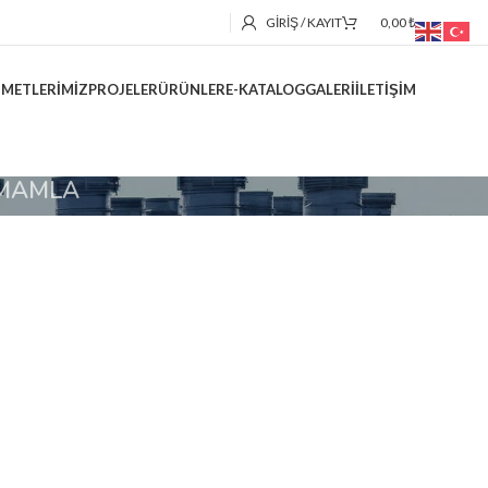
GIRIŞ / KAYIT
0,00
₺
ZMETLERIMIZ
PROJELER
ÜRÜNLER
E-KATALOG
GALERI
İLETIŞIM
AMAMLA