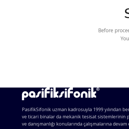
Before proce
You
PasifikSifonik uzman kadrosuyla 1999 yılından ber
ve ticari binalar da mekanik tesisat sistemlerinin
ve danışmanlığı konularında çalışmalarına devam 