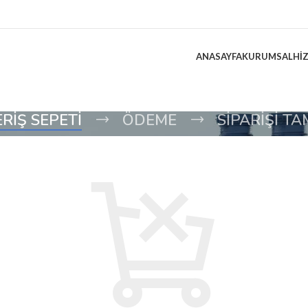
ANASAYFA
KURUMSAL
HI
RIŞ SEPETI
ÖDEME
SIPARIŞI T