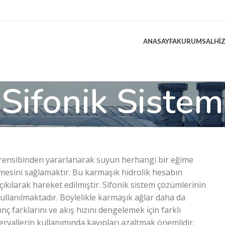
ANASAYFA
KURUMSAL
HI
Sifonik Sistem
 prensibinden yararlanarak suyun herhangi bir eğime
mesini sağlamaktır. Bu karmaşık hidrolik hesabın
ıkılarak hareket edilmiştir. Sifonik sistem çözümlerinin
 kullanılmaktadır. Böylelikle karmaşık ağlar daha da
nç farklarını ve akış hızını dengelemek için farklı
eryallerin kullanımında kayıpları azaltmak önemlidir.