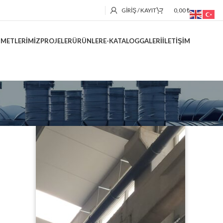
GIRIŞ / KAYIT
0,00
₺
ZMETLERIMIZ
PROJELER
ÜRÜNLER
E-KATALOG
GALERI
İLETIŞIM