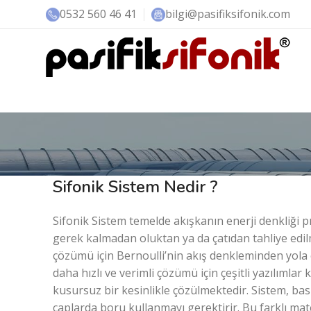
0532 560 46 41
bilgi@pasifiksifonik.com
Sifonik Sistem Nedir ?
Sifonik Sistem temelde akışkanın enerji denkliği
gerek kalmadan oluktan ya da çatıdan tahliye edil
çözümü için Bernoulli’nin akış denkleminden yola ç
daha hızlı ve verimli çözümü için çeşitli yazılımlar
kusursuz bir kesinlikle çözülmektedir. Sistem, bası
çaplarda boru kullanmayı gerektirir. Bu farklı mat