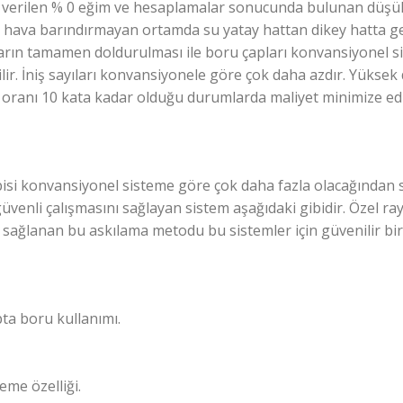
a verilen % 0 eğim ve hesaplamalar sonucunda bulunan düşük 
de hava barındırmayan ortamda su yatay hattan dikey hatta g
arın tamamen doldurulması ile boru çapları konvansiyonel sis
r. İniş sayıları konvansiyonele göre çok daha azdır. Yüksek
na oranı 10 kata kadar olduğu durumlarda maliyet minimize edi
bisi konvansiyonel sisteme göre çok daha fazla olacağından s
venli çalışmasını sağlayan sistem aşağıdaki gibidir. Özel ray
ile sağlanan bu askılama metodu bu sistemler için güvenilir b
ta boru kullanımı.
me özelliği.