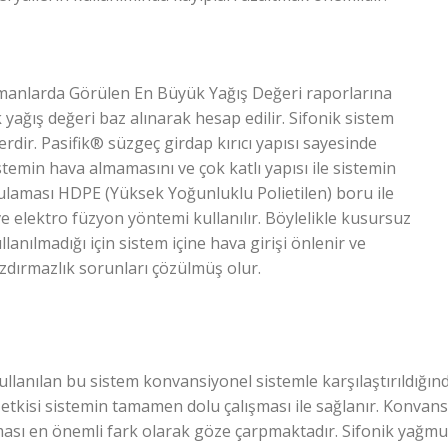
amanlarda Görülen En Büyük Yağış Değeri raporlarına
 yağış değeri baz alınarak hesap edilir. Sifonik sistem
rdir. Pasifik® süzgeç girdap kırıcı yapısı sayesinde
emin hava almamasını ve çok katlı yapısı ile sistemin
ygulaması HDPE (Yüksek Yoğunluklu Polietilen) boru ile
ve elektro füzyon yöntemi kullanılır. Böylelikle kusursuz
llanılmadığı için sistem içine hava girişi önlenir ve
dırmazlık sorunları çözülmüş olur.
ullanılan bu sistem konvansiyonel sistemle karşılaştırıldığı
etkisi sistemin tamamen dolu çalışması ile sağlanır. Konvansi
ası en önemli fark olarak göze çarpmaktadır. Sifonik yağmu