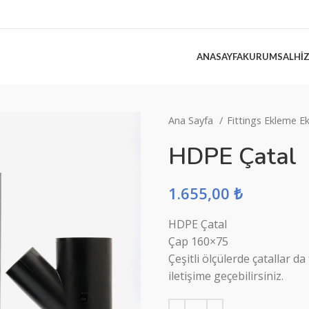
ANASAYFA
KURUMSAL
HI
Ana Sayfa
Fittings Ekleme E
HDPE Çatal
1.655,00
₺
HDPE Çatal
Çap 160×75
Çeşitli ölçülerde çatallar 
iletişime geçebilirsiniz.