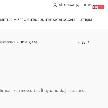
GIRIŞ / KAYIT
0,00
₺
ZMETLERIMIZ
PROJELER
ÜRÜNLER
E-KATALOG
GALERI
İLETIŞIM
kipmanları
HDPE Çatal
da firmamızda mevcuttur. İhtiyacınız doğrultusunda