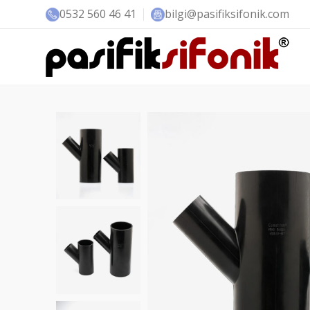
0532 560 46 41
bilgi@pasifiksifonik.com