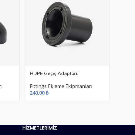
HDPE Geçiş Adaptörü
Ray E
rı
Fittings Ekleme Ekipmanları
Askıla
240,00
₺
235,0
HİZMETLERİMİZ