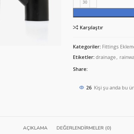
Karşılaştır
Kategoriler:
Fittings Ekle
Etiketler:
drainage
,
rainwa
Share:
26
Kişi şu anda bu ür
AÇIKLAMA
DEĞERLENDIRMELER (0)