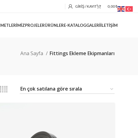
GIRIŞ / KAYIT
0,00
₺
ZMETLERIMIZ
PROJELER
ÜRÜNLER
E-KATALOG
GALERI
İLETIŞIM
Ana Sayfa
Fittings Ekleme Ekipmanları