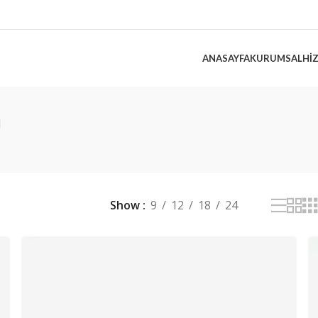
ANASAYFA
KURUMSAL
HI
ı
Show
9
12
18
24